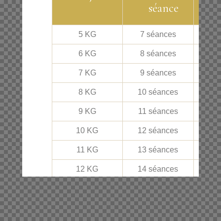
séance
5 KG
7 séances
27
6 KG
8 séances
31
7 KG
9 séances
35
8 KG
10 séances
38
9 KG
11 séances
42
10 KG
12 séances
45
11 KG
13 séances
49
12 KG
14 séances
53
13 KG
15 séances
56
14 KG
16 séances
60